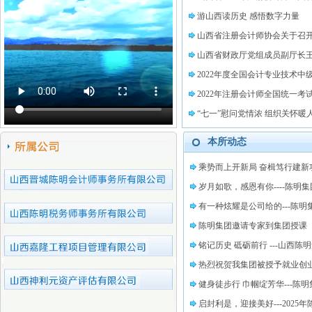
游山西读历史 感悟数字力量
山西省注册会计师协会关于召
山西省财政厅党组成员副厅长
2022年度全国会计专业技术中
2022年注册会计师全国统一
“七一”慰问党情浓 组织关怀暖
本所动态
乘势而上开新局 奋楫笃行建新
岁月如歌，感恩有你----陈明
有一种炫耀是公司给的---陈
陈明集团邀请专家到集团授课
铭记历史 砥砺前行 ---山西
热烈祝贺我集团被授予就业创
健身徒步行 巾帼绽芳华---陈
启封利是，迎接美好---202